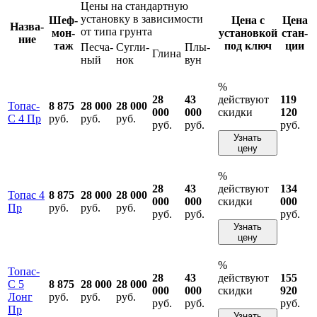
Цены на стандартную
установку в зависимости
Шеф-
Цена с
Цена
Назва­
от типа грунта
мон­
устано­вкой
стан­
ние
таж
под ключ
ции
Песча­
Сугли­
Плы­
Глина
ный
нок
вун
%
28
43
действуют
119
Топас-
8 875
28 000
28 000
000
000
скидки
120
С 4 Пр
руб.
руб.
руб.
руб.
руб.
руб.
Узнать
цену
%
28
43
действуют
134
Топас 4
8 875
28 000
28 000
000
000
скидки
000
Пр
руб.
руб.
руб.
руб.
руб.
руб.
Узнать
цену
%
Топас-
28
43
действуют
155
С 5
8 875
28 000
28 000
000
000
скидки
920
Лонг
руб.
руб.
руб.
руб.
руб.
руб.
Пр
Узнать