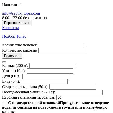
Наш e-mail
info@septiki-topas.com
8.00 – 22.00 без выходных
Перезвоните мне
Контакты
Подбор Топас
Количество человек
Количество раковин
Подобрать
Ванная (200 л):
Унитаз (10 л):
Душ (60 л):
Биде (5 л):
Стиральная машина (50 л):
Посудомоечная машина (20 л):
Глубина залегания трубы,см:
С принудительной откачкой
Принудительное отведение
воды из септика на поверхность грунта или в неглубокую
канаву