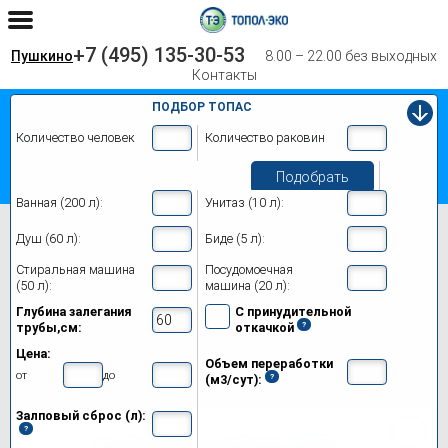
+7 (495) 135-30-53
Пушкино
8.00 – 22.00 без выходных
Контакты
ПОДБОР ТОПАС
Количество человек
Количество раковин
Подобрать
Ванная (200 л):
Унитаз (10 л):
Главная
Топас 20
Душ (60 л):
Биде (5 л):
Септик Топас 20 в Пушкино
Стиральная машина
Посудомоечная
(50 л):
машина (20 л):
Модификации
Глубина залегания
С принудительной
трубы,см:
откачкой
Цены на монтаж
Цена:
Объем переработки
Обслуживание
от
до
(м3/сут):
Залповый сброс (л):