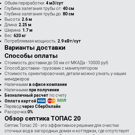
Объём переработки:
4 м3/сут
Глубина залегания трубы от:
40 см
Глубина залегания трубы до:
80 см
Высота:
2.6 м
Длина:
2.25 м
Ширина:
1.7 м
Вес:
620 кг
Потребляемая мощность:
2.9 кВт/сут
Варианты доставки
Способы оплаты
Стоимость доставки до 50 км от МКАДа - 10000 руб.
Способ доставки - грузовик с манипулятором
Стоимость ориентировочная, детали можно узнать у наших
менеджеров
Наличными
в офисе компании
Наличными
при получении
Безналичный расчет
по счету
Оплата картой
Перевод
через СберОнлайн
Рассрочка
0%
Обзор септика ТОПАС 20
Септик Топас 20 - это эффективное решение для очистки
сточных вод в загородных домах и коттеджах, где отсутствует