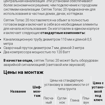
центральная канализация. Эти установки обеспечивают
более экономичное решение, чем подключение к городским
системам канализации. Септик Топас 20 предназначен для
использования в частных домах, дачах, коттеджах.
Септик Топас 20 поставляется на объект в полностью
готовом виде и включает в себя все необходимые элементы
для начала использования. Он изготовлен в едином корпусе
и включает следующие
стандартные компоненты:
Канализационную трубу диаметром 110 мм и длиной 0,5
метра
Сварочный пруток диаметром 7 мм, длиной 3 метра
Два компрессора мощностью по 120 Ватт
В качестве опции,
септик Топас 20 может быть оборудован
аварийной сигнализацией (световой или звуковой).
Цены на монтаж
Цены на стандартную
Цена с
установку в зависимости от
Шеф-
устано­
типа грунта
Назва­ние
мон­
вкой
таж
под
Песча­
Сугли­
Плы­
ключ
Глина
ный
нок
вун