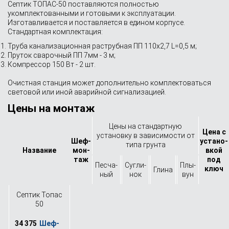
Септик ТОПАС-50 поставляются полностью
укомплектованными и готовыми к эксплуатации.
Изготавливается и поставляется в едином корпусе.
Стандартная комплектация:
Труба канализационная раструбная ПП 110х2,7 L=0,5 м;
Пруток сварочный ПП 7мм - 3 м;
Компрессор 150 Вт - 2 шт.
Очистная станция может дополнительно комплектоваться
световой или иной аварийной сигнализацией.
Цены на монтаж
Цены на стандартную
Цена с
установку в зависимости от
Шеф-
устано­
типа грунта
Назва­ние
мон­
вкой
таж
под
Песча­
Сугли­
Плы­
ключ
Глина
ный
нок
вун
Септик Топас
50
34 375