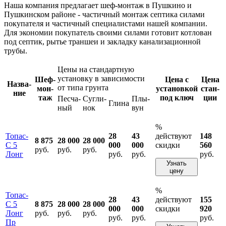
Наша компания предлагает шеф-монтаж в Пушкино и
Пушкинском районе - частичный монтаж септика силами
покупателя и частичный специалистами нашей компании.
Для экономии покупатель своими силами готовит котлован
под септик, рытье траншеи и закладку канализационной
трубы.
Цены на стандартную
установку в зависимости
Шеф-
Цена с
Цена
Назва­
от типа грунта
мон­
устано­вкой
стан­
ние
таж
под ключ
ции
Песча­
Сугли­
Плы­
Глина
ный
нок
вун
%
Топас-
28
43
действуют
148
8 875
28 000
28 000
С 5
000
000
скидки
560
руб.
руб.
руб.
Лонг
руб.
руб.
руб.
Узнать
цену
%
Топас-
28
43
действуют
155
С 5
8 875
28 000
28 000
000
000
скидки
920
Лонг
руб.
руб.
руб.
руб.
руб.
руб.
Пр