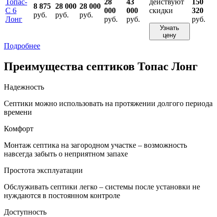
Топас-
28
43
действуют
150
8 875
28 000
28 000
С 6
000
000
скидки
320
руб.
руб.
руб.
Лонг
руб.
руб.
руб.
Узнать
цену
Подробнее
Преимущества септиков Топас Лонг
Надежность
Септики можно использовать на протяжении долгого периода
времени
Комфорт
Монтаж септика на загородном участке – возможность
навсегда забыть о неприятном запахе
Простота эксплуатации
Обслуживать септики легко – системы после установки не
нуждаются в постоянном контроле
Доступность