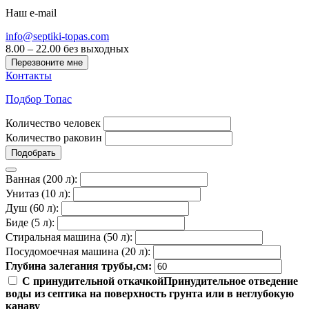
Наш e-mail
info@septiki-topas.com
8.00 – 22.00 без выходных
Перезвоните мне
Контакты
Подбор Топас
Количество человек
Количество раковин
Подобрать
Ванная (200 л):
Унитаз (10 л):
Душ (60 л):
Биде (5 л):
Стиральная машина (50 л):
Посудомоечная машина (20 л):
Глубина залегания трубы,см:
С принудительной откачкой
Принудительное отведение
воды из септика на поверхность грунта или в неглубокую
канаву