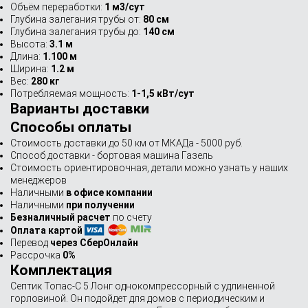
Объём переработки:
1 м3/сут
Глубина залегания трубы от:
80 см
Глубина залегания трубы до:
140 см
Высота:
3.1 м
Длина:
1.100 м
Ширина:
1.2 м
Вес:
280 кг
Потребляемая мощность:
1-1,5 кВт/сут
Варианты доставки
Способы оплаты
Стоимость доставки до 50 км от МКАДа - 5000 руб.
Способ доставки - бортовая машина Газель
Стоимость ориентировочная, детали можно узнать у наших
менеджеров
Наличными
в офисе компании
Наличными
при получении
Безналичный расчет
по счету
Оплата картой
Перевод
через СберОнлайн
Рассрочка
0%
Комплектация
Септик Топас-С 5 Лонг однокомпрессорный с удлиненной
горловиной. Он подойдет для домов с периодическим и