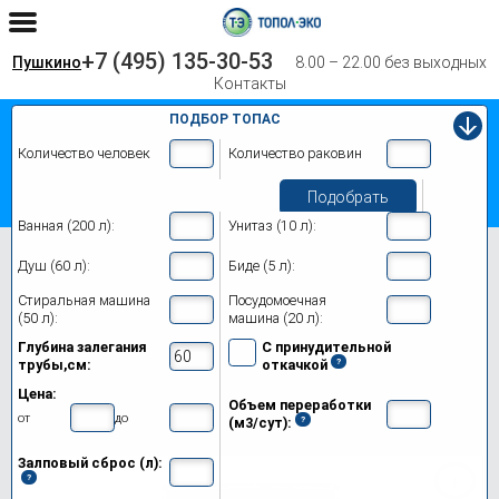
+7 (495) 135-30-53
Пушкино
8.00 – 22.00 без выходных
Контакты
ПОДБОР ТОПАС
Количество человек
Количество раковин
Подобрать
Ванная (200 л):
Унитаз (10 л):
Главная
Топас-С 5 Лонг
Душ (60 л):
Биде (5 л):
Септик Топас-С 5 Лонг в Пушкино
Стиральная машина
Посудомоечная
(50 л):
машина (20 л):
Модификации
Глубина залегания
С принудительной
трубы,см:
откачкой
Цены на монтаж
Цена:
Объем переработки
Обслуживание
от
до
(м3/сут):
Залповый сброс (л):