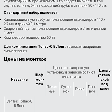
круглогодичным проживанием. Его следует выбирать в том
случае, если глубина подводящей трубы к станции 80 - 140 см.
Стандартный набор включает:
Канализационную трубу из полипропилена диаметром 110 x
2,7 мм и длиной 0,1 метра
Сварочный прут из полипропилена диаметром 7 мм и длиной
1 метр
Компрессор мощностью 60 Вт
Доп комплектация Топас-С 5 Лонг:
звуковая аварийная
сигнализация
Цены на монтаж
Цены на стандартную
Цена с
установку в зависимости от
Шеф-
устано­
типа грунта
Назва­ние
мон­
вкой
таж
под
Песча­
Сугли­
Плы­
ключ
Глина
ный
нок
вун
Септик Топас-С
5 Лонг