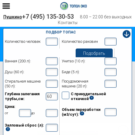
+7 (495) 135-30-53
Пушкино
8.00 – 22.00 без выходных
Контакты
ПОДБОР ТОПАС
Количество человек
Количество раковин
Подобрать
Ванная (200 л):
Унитаз (10 л):
Главная
Топас-С 6
Душ (60 л):
Биде (5 л):
Септик Топас-С 6 в Пушкино
Стиральная машина
Посудомоечная
(50 л):
машина (20 л):
Модификации
Глубина залегания
С принудительной
трубы,см:
откачкой
Цены на монтаж
Цена:
Объем переработки
Обслуживание
от
до
(м3/сут):
Залповый сброс (л):