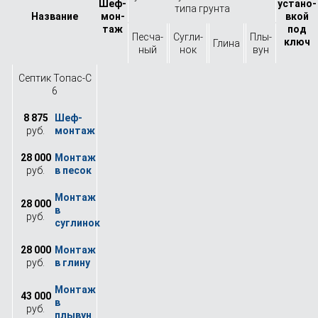
Шеф-
устано­
типа грунта
Назва­ние
мон­
вкой
таж
под
Песча­
Сугли­
Плы­
ключ
Глина
ный
нок
вун
Септик Топас-С
6
8 875
руб.
28 000
руб.
28 000
руб.
28 000
руб.
43 000
руб.